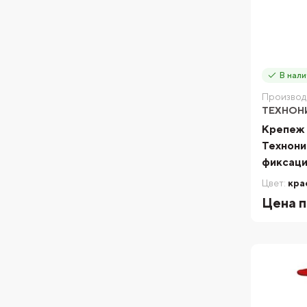
В нали
Производ
ТЕХНОН
Крепеж 
Технони
фиксаци
Цвет:
кра
Цена п