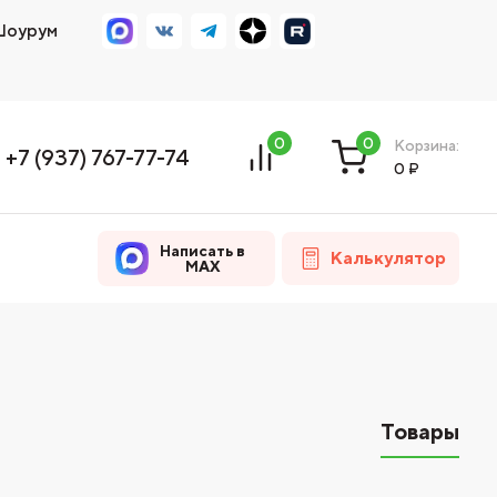
оурум
0
0
Корзина:
+7 (937) 767-77-74
0
₽
Написать в
Калькулятор
MAX
Товары