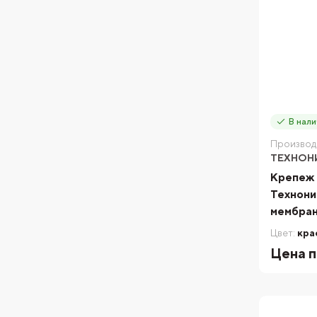
В нали
Производ
ТЕХНОН
Крепеж 
Технони
мембра
Цвет:
кра
Цена п