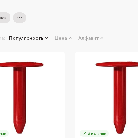
оль
а:
Популярность
Цена
Алфавит
чии
В наличии