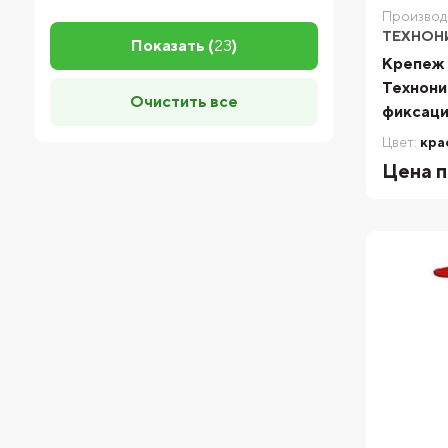
Производ
ТЕХНОН
Показать (
23
)
Крепеж 
Технони
Очистить все
фиксаци
Цвет:
кра
Цена п