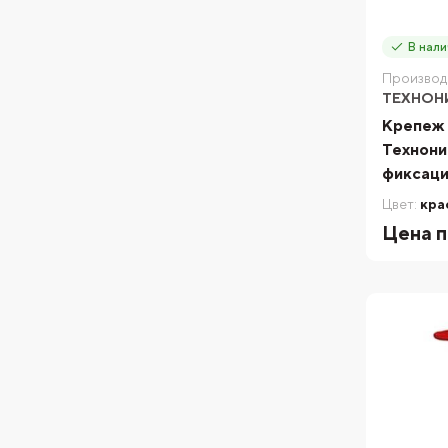
В нали
Производ
ТЕХНОН
Крепеж 
Технони
фиксаци
Цвет:
кра
Цена п