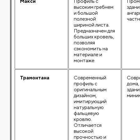
Макси
Профиль с
Пром
высоким гребнем
здани
и большой
ангар
полезной
частн
шириной листа.
Предназначен для
больших кровель,
позволяя
сэкономить на
материале и
монтаже.
Трамонтана
Современный
Совр
профиль с
дома,
оригинальным
здани
дизайном,
миним
имитирующий
натуральную
фальцевую
кровлю.
Отличается
высокой
прочностью и