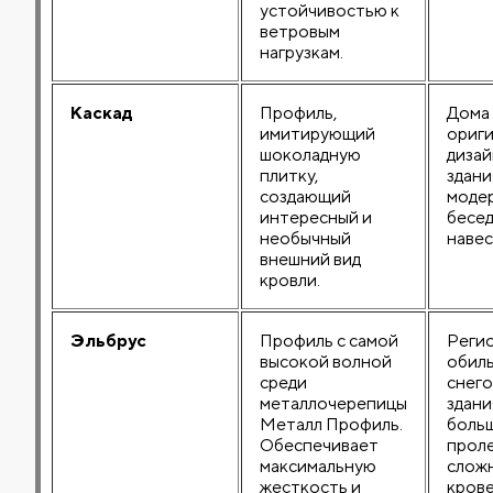
устойчивостью к
ветровым
нагрузкам.
Каскад
Профиль,
Дома 
имитирующий
ориг
шоколадную
дизай
плитку,
здани
создающий
моде
интересный и
бесед
необычный
навес
внешний вид
кровли.
Эльбрус
Профиль с самой
Регио
высокой волной
обил
среди
снего
металлочерепицы
здани
Металл Профиль.
боль
Обеспечивает
прол
максимальную
слож
жесткость и
кров