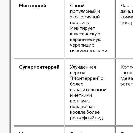
Монтеррей
Самый
Частн
популярный и
дача,
экономичный
комм
профиль.
постр
Имитирует
классическую
керамическую
черепицу с
мягкими волнами.
Супермонтеррей
Улучшенная
Котт
версия
загор
“Монтеррей” с
где в
более
эстет
выразительными
и четкими
волнами,
придающая
кровле более
рельефный вид.