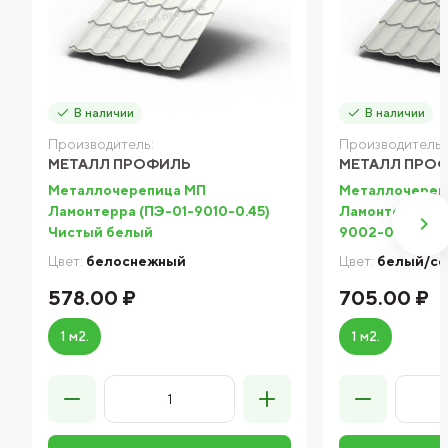
В наличии
В наличии
Производитель:
Производитель:
МЕТАЛЛ ПРОФИЛЬ
МЕТАЛЛ ПРО
Металлочерепица МП
Металлочереп
Ламонтерра (ПЭ-01-9010-0.45)
Ламонтерра No
Чистый белый
9002-0.5) Сер
Цвет:
белоснежный
Цвет:
белый/с
578.00 ₽
705.00 ₽
1 м2.
1 м2.