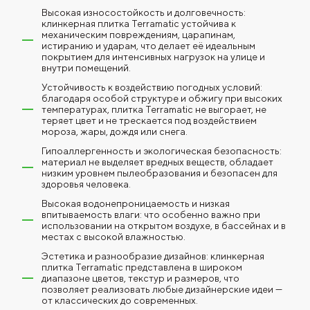
Высокая износостойкость и долговечность:
клинкерная плитка Terramatic устойчива к
механическим повреждениям, царапинам,
истиранию и ударам, что делает её идеальным
покрытием для интенсивных нагрузок на улице и
внутри помещений.
Устойчивость к воздействию погодных условий:
благодаря особой структуре и обжигу при высоких
температурах, плитка Terramatic не выгорает, не
теряет цвет и не трескается под воздействием
мороза, жары, дождя или снега.
Гипоаллергенность и экологическая безопасность:
материал не выделяет вредных веществ, обладает
низким уровнем пылеобразования и безопасен для
здоровья человека.
Высокая водонепроницаемость и низкая
впитываемость влаги: что особенно важно при
использовании на открытом воздухе, в бассейнах и в
местах с высокой влажностью.
Эстетика и разнообразие дизайнов: клинкерная
плитка Terramatic представлена в широком
диапазоне цветов, текстур и размеров, что
позволяет реализовать любые дизайнерские идеи —
от классических до современных.