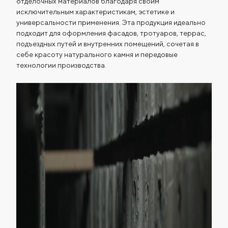
отделочных материалов благодаря своим
исключительным характеристикам, эстетике и
универсальности применения. Эта продукция идеально
подходит для оформления фасадов, тротуаров, террас,
подъездных путей и внутренних помещений, сочетая в
себе красоту натурального камня и передовые
технологии производства.