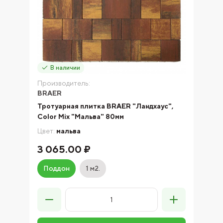
В наличии
Производитель:
BRAER
Тротуарная плитка BRAER "Ландхаус",
Color Mix "Мальва" 80мм
Цвет:
мальва
3 065.00 ₽
Поддон
1 м2.