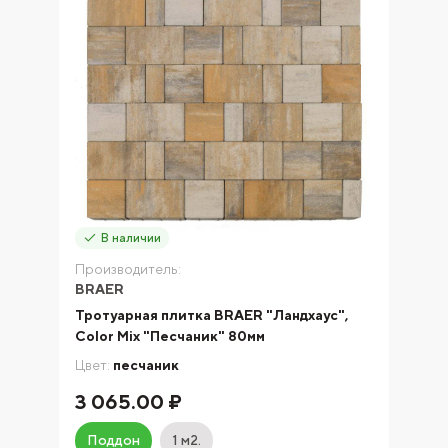
В наличии
Производитель:
BRAER
Тротуарная плитка BRAER "Ландхаус",
Color Mix "Песчаник" 80мм
Цвет:
песчаник
3 065.00 ₽
Поддон
1 м2.