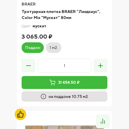
BRAER
Тротуарная плитка BRAER "Ландхаус",
Color Mix "Мускат" 80мм
Цвет:
мускат
3 065.00 ₽
Поддон
1 м2.
31 454.50 ₽
на поддоне 10.75 м2.