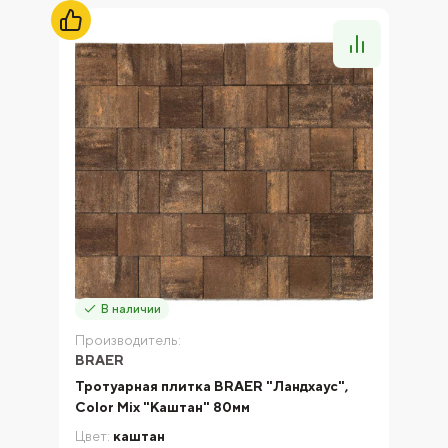
В наличии
Производитель:
BRAER
Тротуарная плитка BRAER "Ландхаус",
Color Mix "Каштан" 80мм
Цвет:
каштан