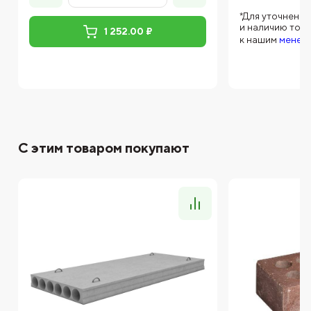
*Для уточнени
и наличию тов
1 252.00 ₽
к нашим
менед
С этим товаром покупают