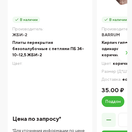
В наличии
В наличии
Производитель:
Производитель
ЖБИ-2
BARRUM
Плиты перекрытия
Кирпич гипер
безопалубочные с петлями ПБ 34-
одинарный пу
10-12,5 ЖБИ-2
коричневый
Цвет:
Цвет:
коричне
Размер (Д*Ш*В)
Доставка:
есть
35.00 ₽
Поддон
Цена по запросу*
*Для уточнения информации по цене