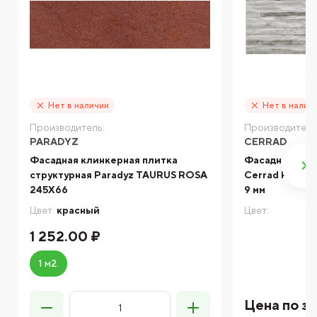
Нет в наличии
Нет в налич
Производитель:
Производитель
PARADYZ
CERRAD
Фасадная клинкерная плитка
Фасадная кли
структурная Paradyz TAURUS ROSA
Cerrad Rockfor
245X66
9 мм
Цвет:
красный
Цвет:
1 252.00 ₽
1 м2.
Цена по з