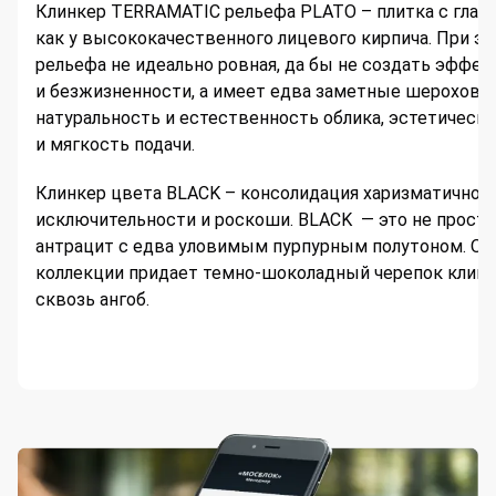
Клинкер TERRAMATIC рельефа PLATO – плитка с глад
как у высококачественного лицевого кирпича. При эт
рельефа не идеально ровная, да бы не создать эффек
и безжизненности, а имеет едва заметные шерохова
натуральность и естественность облика, эстетическ
и мягкость подачи.
Клинкер цвета BLACK – консолидация харизматичност
исключительности и роскоши. BLACK — это не просто
антрацит с едва уловимым пурпурным полутоном. О
коллекции придает темно-шоколадный черепок клин
сквозь ангоб.