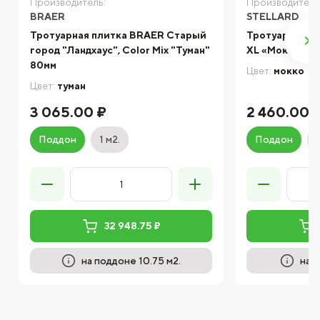
Производитель:
Производитель
BRAER
STELLARD
Тротуарная плитка BRAER Старый
Тротуарная пл
город "Ландхаус", Color Mix "Туман"
XL «Мокко» 80
80мм
Цвет:
мокко
Цвет:
туман
3 065.00 ₽
2 460.00 
Поддон
1 м2.
Поддон
32 948.75 ₽
на поддоне 10.75 м2.
на 