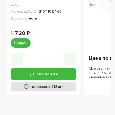
Цвет:
Цвет:
Размер (Д*Ш*В):
215 * 102 * 65
Доставка:
есть
117.20 ₽
Поддон
Цена по з
*Для уточнени
и наличию тов
60 006.40 ₽
к нашим
менед
на поддоне 512 шт.