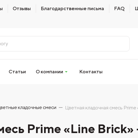
ы
Отзывы
Благодарственные письма
FAQ
Ш
Статьи
О компании
Контакты
ветные кладочные смеси
Цветная кладочная смесь Prime «L
сь Prime «Line Brick» -