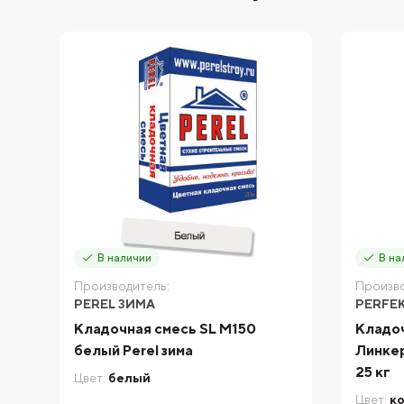
В наличии
В на
Производитель:
Произво
PEREL ЗИМА
PERFE
Кладочная смесь SL М150
Кладоч
белый Perel зима
Линкер
25 кг
Цвет:
белый
Цвет:
к