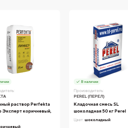
личии
В наличии
дитель:
Производитель:
KTA
PEREL (ПЕРЕЛ)
ный раствор Perfekta
Кладочная смесь SL
 Эксперт коричневый,
шоколадная 50 кг Perel
Цвет:
шоколадный
оричневый