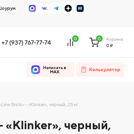
оурум
0
0
Корзина:
+7 (937) 767-77-74
0
₽
Написать в
Калькулятор
MAX
ine Brick» - «Klinker», черный, 25 кг
 «Klinker», черный,