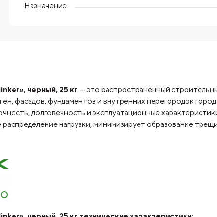
Назначение
inker», черный, 25 кг
— это распространённый строительный
стен, фасадов, фундаментов и внутренних перегородок горо
очность, долговечность и эксплуатационные характеристик
 распределение нагрузки, минимизирует образование трещи
linker», черный, 25 кг технические характеристики: