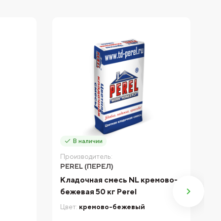
В наличии
Производитель:
П
PEREL (ПЕРЕЛ)
P
Кладочная смесь NL кремово-
К
бежевая 50 кг Perel
Л
б
Цвет:
кремово-бежевый
Цв