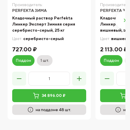
Производитель:
Производитель
PERFEKTA ЗИМА
PERFEKTA ЗИ
Кладочный раствор Perfekta
Кладочный ра
Линкер Эксперт Зимняя серия
Линкер Экспе
серебристо-серый, 25 кг
вишневый, 50 
Цвет:
серебристо-серый
Цвет:
вишнев
727.00 ₽
2 113.00 ₽
Поддон
1 шт.
Поддон
34 896.00 ₽
на поддоне 48 шт.
на 