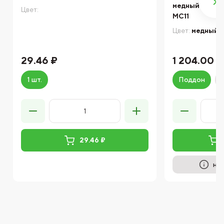
медный 083
Цвет:
MC11
Цвет:
медный
29.46 ₽
1 204.00 ₽
1 шт.
Поддон
29.46 ₽
на 