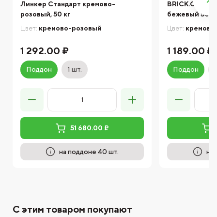
Линкер Стандарт кремово-
BRICK.COLOR 
розовый, 50 кг
бежевый 50 к
Цвет:
кремово-розовый
Цвет:
кремово
1 292.00 ₽
1 189.00 ₽
Поддон
1 шт.
Поддон
51 680.00 ₽
на поддоне 40 шт.
на 
С этим товаром покупают