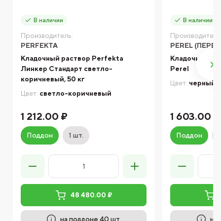
В наличии
В наличии
Производитель:
Производитель
PERFEKTA
PEREL (ПЕРЕЛ
Кладочный раствор Perfekta
Кладочная сме
Линкер Стандарт светло-
Perel
коричневый, 50 кг
Цвет:
черный
Цвет:
светло-коричневый
1 212.00 ₽
1 603.00 ₽
Поддон
1 шт.
Поддон
48 480.00 ₽
на поддоне 40 шт.
на 