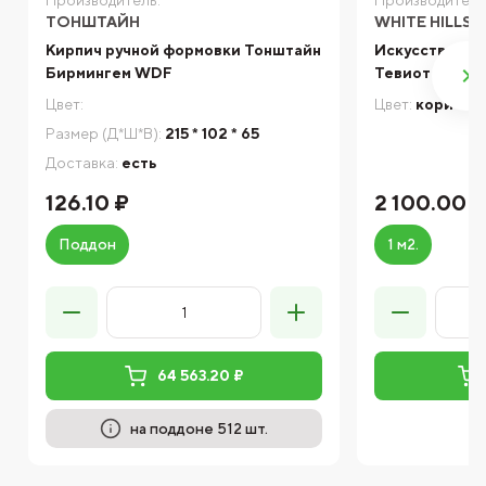
Производитель:
Производитель
ТОНШТАЙН
WHITE HILLS
Кирпич ручной формовки Тонштайн
Искусственный
Бирмингем WDF
Тевиот 701-4
Цвет:
Цвет:
коричне
Размер (Д*Ш*В):
215 * 102 * 65
Доставка:
есть
126.10 ₽
2 100.00 
Поддон
1 м2.
64 563.20 ₽
на поддоне 512 шт.