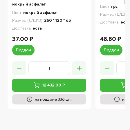
мокрый асфальт
Цвет:
гранат
Цвет:
мокрый асфальт
Размер (Д*Ш*В)
Размер (Д*Ш*В):
250 * 120 * 65
Доставка:
есть
Доставка:
есть
37.00 ₽
48.80 ₽
Поддон
Поддон
12 432.00 ₽
на поддоне 336 шт.
на 