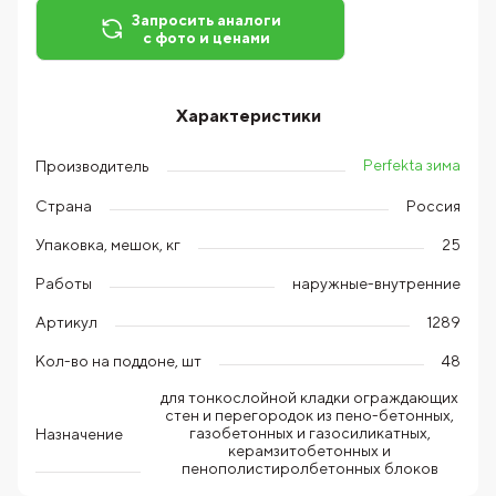
Запросить аналоги
с фото и ценами
Характеристики
Perfekta зима
Производитель
Страна
Россия
Упаковка, мешок, кг
25
Работы
наружные-внутренние
Артикул
1289
Кол-во на поддоне, шт
48
для тонкослойной кладки ограждающих
стен и перегородок из пено-бетонных,
газобетонных и газосиликатных,
Назначение
керамзитобетонных и
пенополистиролбетонных блоков