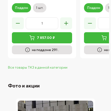
Поддон
1 шт.
Поддон
1 
7 857.00 ₽
7
на поддоне 291 .
на п
Все товары ТКЗ в данной категории
Фото и акции