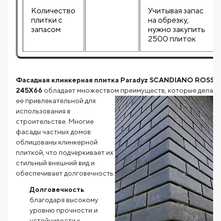
Количество
Учитывая запас
плитки с
на обрезку,
запасом
нужно закупить
2500 плиток
Фасадная клинкерная плитка Paradyz SCANDIANO ROSSO
245X66
обладает множеством преимуществ, которые делаю
её
привлекательной для
использования в
строительстве. Многие
фасады частных домов
облицованы клинкерной
плиткой, что подчеркивает их
стильный внешний вид и
обеспечивает долговечность.
Долговечность
:
благодаря высокому
уровню прочности и
устойчивости к