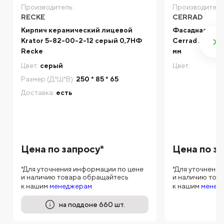
Производитель:
Производитель
RECKE
CERRAD
Кирпич керамический лицевой
Фасадная кли
Krator 5-82-00-2-12 серый 0,7НФ
Cerrad Aragon 
Recke
мм
Цвет:
серый
Цвет:
Размер (Д*Ш*В):
250 * 85 * 65
Доставка:
есть
Цена по запросу*
Цена по з
*Для уточнения информации по цене
*Для уточнени
и наличию товара обращайтесь
и наличию тов
к нашим
менеджерам
к нашим
менед
на поддоне 660 шт.