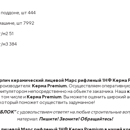
 поддоне, шт 444
машине, шт 7992
/м2 51
/м3 384
пич керамический лицевой Марс рифленый 1НФ Керма Pr
производителя:
Керма Premium.
Осуществляем оперативну
нипулятором непосредственно на объекте заказчика. Наша
к
 том числе и
Керма Premium
. Вы можете оценить широкий 
, который поможет осуществить задуманное!
СБЛОК”
с удовольствием ответят на любые строительные во
материал.
Пишите! Звоните! Обращайтесь!
 лицевой Марс рифленый 1НФ Керма Premium
в нашей ко