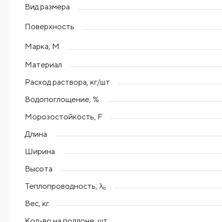
Вид размера
Поверхность
Марка, М
Материал
Расход раствора, кг/шт
Водопоглощение, %
Морозостойкость, F
Длина
Ширина
Высота
Теплопроводность, λ₀
Вес, кг
Кол-во на поддоне, шт