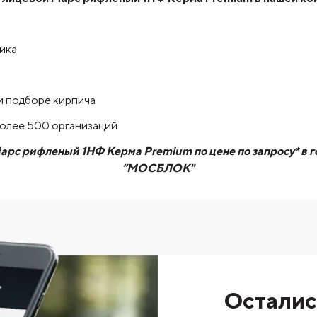
чика
и подборе кирпича
более 500 организаций
рс рифленый 1НФ Керма Premium по цене по запросу* в 
“МОСБЛОК"
Осталис