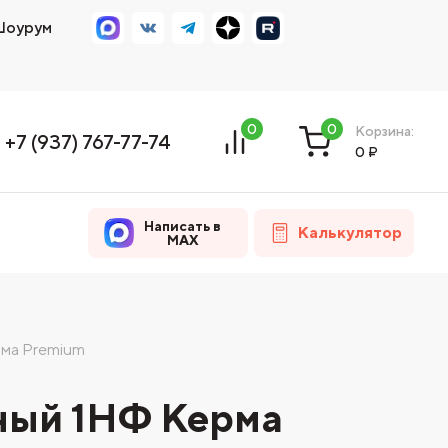
оурум
0
0
Корзина:
+7 (937) 767-77-74
0
₽
Написать в
Калькулятор
MAX
рма Premium
ный 1НФ Керма