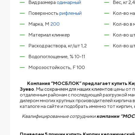
Вид размера
одинарный
Вес, кг 2,4
Поверхность
рифленый
Кол-во на
Марка, М
200
Кол-во в 
Материал клинкер
Кол-во шт
Расход раствора, кг/шт 1,2
Кол-во шт
Водопоглощение, % 10-11
Морозостойкость, F 100
Компания “МОСБЛОК” предлагает купить Кир
Зуево
. Мы сохраняем для наших клиентов
цены от 
отдаленным районам с последующей разгрузкой ма
дилером многих крупных производителей кирпича в
каталоге на сайте и подобрать именно тот кирпич
Квалифицированные сотрудники
компании “МО
Приведем 5 причин купить
Кирпич керамический