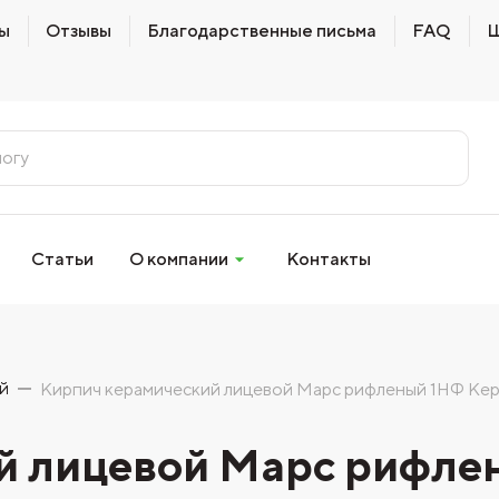
ы
Отзывы
Благодарственные письма
FAQ
Ш
Статьи
О компании
Контакты
й
Кирпич керамический лицевой Марс рифленый 1НФ Ке
й лицевой Марс рифле