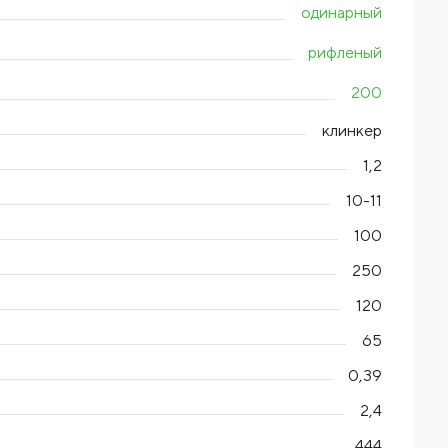
одинарный
рифленый
200
клинкер
1,2
10-11
100
250
120
65
0,39
2,4
444