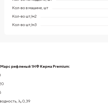
Кол-во в машине, шт
Кол-во шт/м2
Кол-во шт/м3
 Марс рифленый 1НФ Керма Premium:
0
20
5
одность, λ₀ 0,39