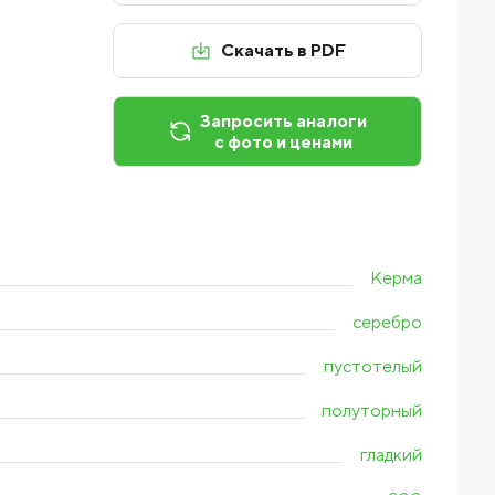
Скачать в PDF
Запросить аналоги
с фото и ценами
Керма
серебро
пустотелый
полуторный
гладкий