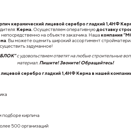
ич керамический лицевой серебро гладкий 1,4НФ Керма
дителя:
Керма.
Осуществляем оперативную
доставку стро
 непосредственно на объекте заказчика. Наша
компания “
рма
. Вы можете оценить широкий ассортимент стройматериа
осуществить задуманное!
СБЛОК”
с удовольствием ответят на любые строительные во
материал.
Пишите! Звоните! Обращайтесь!
 лицевой серебро гладкий 1,4НФ Керма
в нашей компани
чика
и подборе кирпича
более 500 организаций