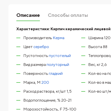
Описание
Способы оплаты
Характеристики:
Кирпич керамический лицевой 
Производитель
Керма
Ширина 120
Цвет
серебро
Высота 88
Пустотность
пустотелый
Теплопровод
Вид размера
полуторный
Вес, кг 2,6
Поверхность
гладкий
Кол-во на п
Марка, М
200
Кол-во в ма
Расход раствора, кг/шт 1,5
Кол-во шт/м
Водопоглощение, % 20-21
Морозостойкость, F 75-100