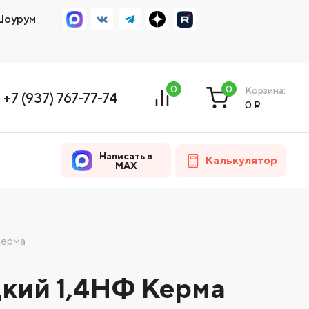
оурум
0
0
Корзина:
+7 (937) 767-77-74
0
₽
Написать в
Калькулятор
MAX
Керма
дкий 1,4НФ Керма