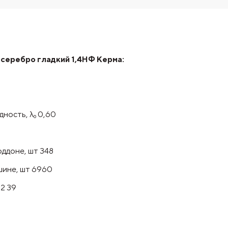
серебро гладкий 1,4НФ Керма:
ность, λ₀ 0,60
оддоне, шт 348
шине, шт 6960
2 39