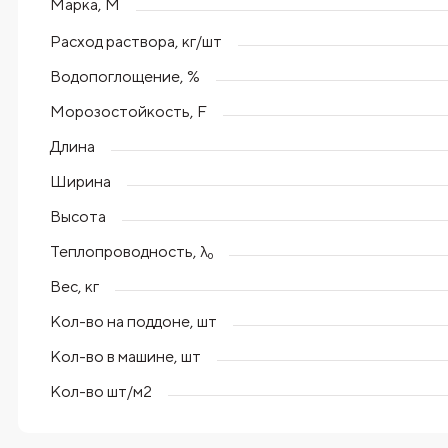
Марка, М
Расход раствора, кг/шт
Водопоглощение, %
Морозостойкость, F
Длина
Ширина
Высота
Теплопроводность, λ₀
Вес, кг
Кол-во на поддоне, шт
Кол-во в машине, шт
Кол-во шт/м2