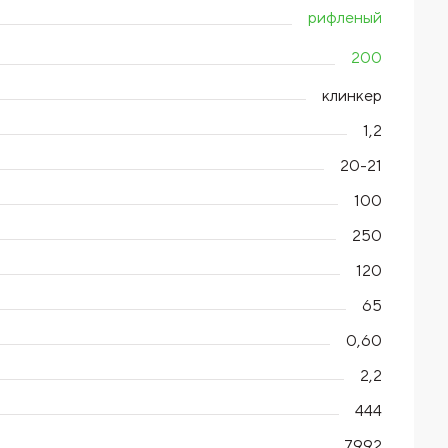
рифленый
200
клинкер
1,2
20-21
100
250
120
65
0,60
2,2
444
7992