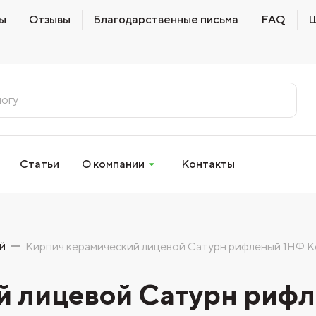
ы
Отзывы
Благодарственные письма
FAQ
Ш
Статьи
О компании
Контакты
й
Кирпич керамический лицевой Сатурн рифленый 1НФ К
й лицевой Сатурн риф