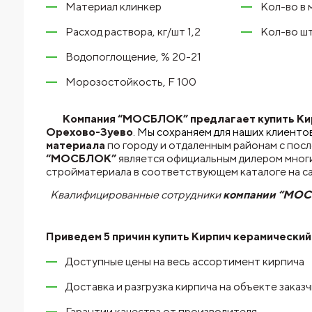
Материал клинкер
Кол-во в 
Расход раствора, кг/шт 1,2
Кол-во шт
Водопоглощение, % 20-21
Морозостойкость, F 100
Компания “МОСБЛОК” предлагает купить Кир
Орехово-Зуево
. Мы сохраняем для наших клиенто
материала
по городу и отдаленным районам с пос
“МОСБЛОК”
является официальным дилером многи
стройматериала в соответствующем каталоге на с
Квалифицированные сотрудники
компании “МО
Приведем 5 причин купить
Кирпич керамический
Доступные цены на весь ассортимент кирпича
Доставка и разгрузка кирпича на объекте заказ
Гарантии качества от производителя