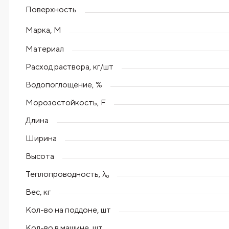
Поверхность
Марка, М
Материал
Расход раствора, кг/шт
Водопоглощение, %
Морозостойкость, F
Длина
Ширина
Высота
Теплопроводность, λ₀
Вес, кг
Кол-во на поддоне, шт
Кол-во в машине, шт