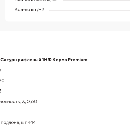
Кол-во шт/м2
 Сатурн рифленый 1НФ Керма Premium:
0
20
5
одность, λ₀ 0,60
 поддоне, шт 444