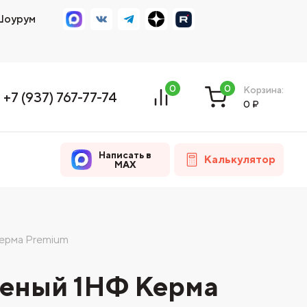
оурум
0
0
Корзина:
+7 (937) 767-77-74
0
₽
Написать в
Калькулятор
MAX
ерма Premium
леный 1НФ Керма