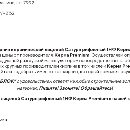
машине, шт 7992
/м2 52
пич керамический лицевой Сатурн рифленый 1НФ Керма P
в
цены от производителя:
Керма Premium.
Осуществляем о
ледующей разгрузкой манипулятором непосредственно на об
х крупных производителей кирпича в том числе и
Керма Pr
айте и подобрать именно тот кирпич, который поможет осу
СБЛОК”
с удовольствием ответят на любые строительные во
материал.
Пишите! Звоните! Обращайтесь!
 лицевой Сатурн рифленый 1НФ Керма Premium
в нашей 
чика