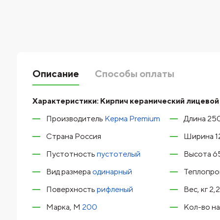
Описание
Способы оплаты
Характеристики:
Кирпич керамический лицевой
Производитель
Керма Premium
Длина 25
Страна Россия
Ширина 1
Пустотность
пустотелый
Высота 6
Вид размера
одинарный
Теплопров
Поверхность
рифленый
Вес, кг 2,2
Марка, М
200
Кол-во на