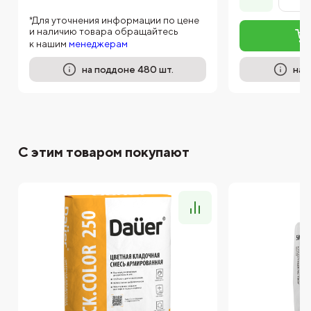
*Для уточнения информации по цене
и наличию товара обращайтесь
к нашим
менеджерам
на поддоне 480 шт.
на 
С этим товаром покупают