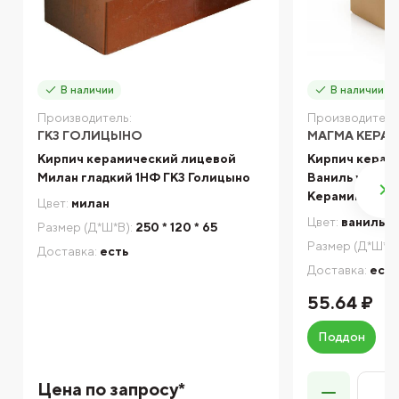
В наличии
В наличии
Производитель:
Производитель
ГКЗ ГОЛИЦЫНО
МАГМА КЕРА
Кирпич керамический лицевой
Кирпич керам
Милан гладкий 1НФ ГКЗ Голицыно
Ваниль утолщ
Керамик
Цвет:
милан
Цвет:
ваниль
Размер (Д*Ш*В):
250 * 120 * 65
Размер (Д*Ш*В)
Доставка:
есть
Доставка:
есть
55.64 ₽
Поддон
Цена по запросу*