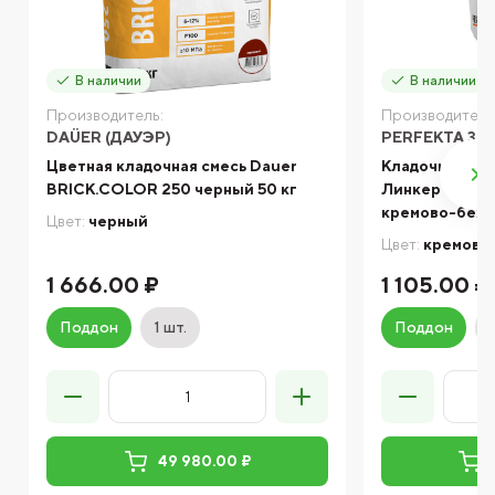
В наличии
В наличии
Производитель:
Производитель
DAÜER (ДАУЭР)
PERFEKTA ЗИ
Цветная кладочная смесь Dauer
Кладочный ра
BRICK.COLOR 250 черный 50 кг
Линкер Оптим
кремово-беже
Цвет:
черный
Цвет:
кремово
1 666.00 ₽
1 105.00 ₽
Поддон
1 шт.
Поддон
49 980.00 ₽