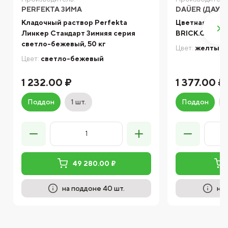
PERFEKTA ЗИМА
DAÜER (ДАУЭ
Кладочный раствор Perfekta
Цветная кладо
Линкер Стандарт Зимняя серия
BRICK.COLOR 
светло-бежевый, 50 кг
Цвет:
желтый
Цвет:
светло-бежевый
1 232.00 ₽
1 377.00 ₽
Поддон
1 шт.
Поддон
49 280.00 ₽
на поддоне 40 шт.
на 