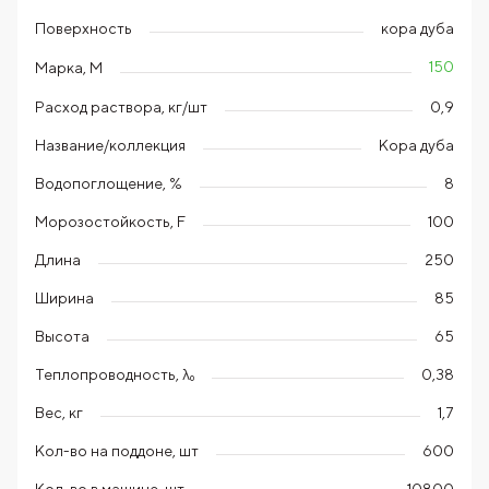
Поверхность
кора дуба
150
Марка, М
Расход раствора, кг/шт
0,9
Название/коллекция
Кора дуба
Водопоглощение, %
8
Морозостойкость, F
100
Длина
250
Ширина
85
Высота
65
Теплопроводность, λ₀
0,38
Вес, кг
1,7
Кол-во на поддоне, шт
600
Кол-во в машине, шт