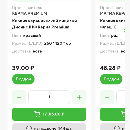
Производитель:
Производитель
КЕРМА PREMIUM
МАГМА КЕРА
Кирпич керамический лицевой
Кирпич керам
Дионис 1НФ Керма Premium
Флеш Сахара 
Цвет:
красный
Цвет:
разноцв
Размер (Д*Ш*В):
250 * 120 * 65
Размер (Д*Ш*В)
Доставка:
есть
Доставка:
есть
39.00 ₽
48.28 ₽
Поддон
Поддон
17 316.00 ₽
на поддоне 444 шт.
на 