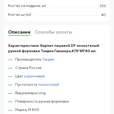
Кол-во на поддоне, шт
336
Кол-во шт/м2
40
Описание
Способы оплаты
Характеристики:
Кирпич лицевой DF полнотелый
ручной формовки Тандем Гаванера,475*85*40 мм:
Производитель
Тандем
Страна Россия
Цвет
коричневый
Пустотность
полнотелый
Вид размера Long
Поверхность ручная формовка
Марка, М 800