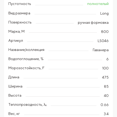
полнотелый
Пустотность
Вид размера
Long
Поверхность
ручная формовка
Марка, М
800
Артикул
LS046
Название/коллекция
Гаванера
Водопоглощение, %
6
Морозостойкость, F
100
Длина
475
Ширина
85
Высота
40
Теплопроводность, λ₀
0.66
Вес, кг
3.4