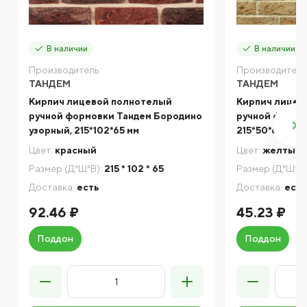
В наличии
В наличии
Производитель:
Производитель
ТАНДЕМ
ТАНДЕМ
Кирпич лицевой полнотелый
Кирпич лицев
ручной формовки Тандем Бородино
ручной формо
узорный, 215*102*65 мм
215*50*65 мм
Цвет:
красный
Цвет:
желтый
Размер (Д*Ш*В):
215 * 102 * 65
Размер (Д*Ш*В)
Доставка:
есть
Доставка:
есть
92.46 ₽
45.23 ₽
Поддон
Поддон