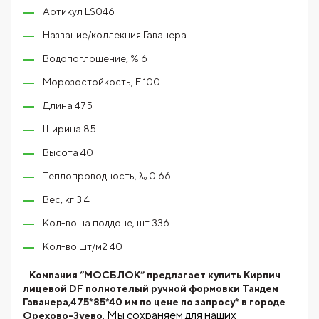
Артикул LS046
Название/коллекция Гаванера
Водопоглощение, % 6
Морозостойкость, F 100
Длина 475
Ширина 85
Высота 40
Теплопроводность, λ₀ 0.66
Вес, кг 3.4
Кол-во на поддоне, шт 336
Кол-во шт/м2 40
Компания “МОСБЛОК” предлагает купить Кирпич
лицевой DF полнотелый ручной формовки Тандем
Гаванера,475*85*40 мм по цене по запросу* в городе
. Мы сохраняем для наших
Орехово-Зуево