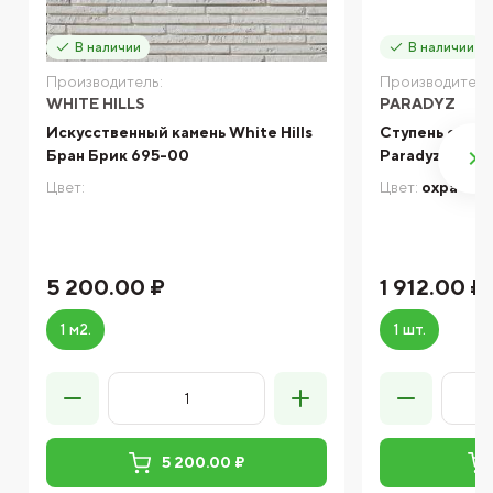
В наличии
В наличии
Производитель:
Производитель
WHITE HILLS
PARADYZ
Искусственный камень White Hills
Ступень с кап
Бран Брик 695-00
Paradyz ILAR
Цвет:
Цвет:
охра
5 200.00 ₽
1 912.00 ₽
1 м2.
1 шт.
5 200.00 ₽