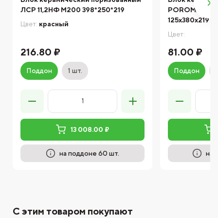
ЛСР 11,2НФ М200 398*250*219
POROMAX 380-
125х380х219
Цвет:
красный
Цвет:
216.80 ₽
81.00 ₽
Поддон
1 шт.
Поддон
13 008.00 ₽
на поддоне 60 шт.
на 
С этим товаром покупают