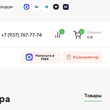
оурум
0
0
Корзина:
+7 (937) 767-77-74
0
₽
Написать в
Калькулятор
MAX
Товары
ра