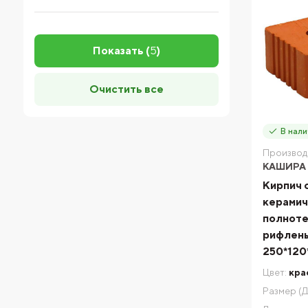
Показать (
5
)
Очистить все
В нали
Производ
КАШИРА
Кирпич 
керамич
полноте
рифлен
250*120
Цвет:
кра
Размер (Д