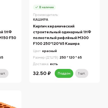
В наличии
Производитель:
КАШИРА
Кирпич керамический
ый 1НФ
строительный одинарный 1НФ
М150 F50
полнотелый рифлёный М300
F100 250*120*65 Кашира
Цвет:
красный
 65
Размер (Д*Ш*В):
250 * 120 * 65
Доставка:
есть
32.50 ₽
 шт.
Поддон
1 шт.