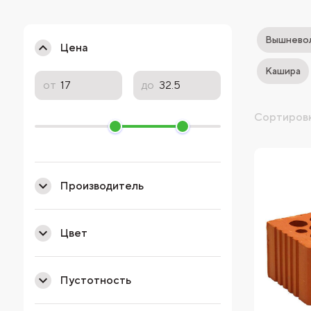
Вышневол
Цена
Кашира
от
до
Сортировк
Производитель
Цвет
Пустотность