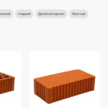
емский
гладкий
Двойной кирпич
Желтый