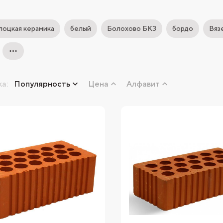
оцкая керамика
белый
Болохово БКЗ
бордо
Вяз
а:
Популярность
Цена
Алфавит