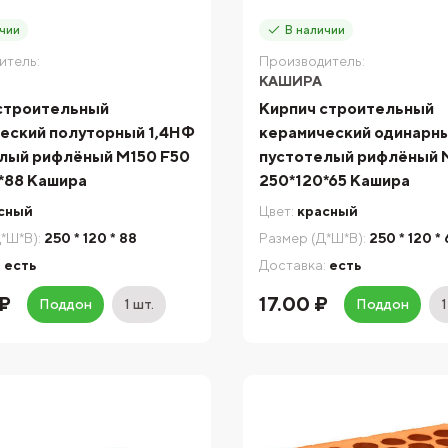
чии
В наличии
итель:
Производитель:
КАШИРА
строительный
Кирпич строительный
еский полуторный 1,4НФ
керамический одинарн
лый рифлёный М150 F50
пустотелый рифлёный 
*88 Кашира
250*120*65 Кашира
сный
Цвет:
красный
*Ш*В):
250 * 120 * 88
Размер (Д*Ш*В):
250 * 120 *
:
есть
Доставка:
есть
₽
17.00 ₽
Поддон
1 шт.
Поддон
1