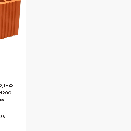
2,1НФ
 М200
ра
138