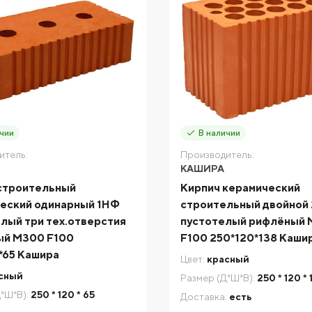
чии
В наличии
итель:
Производитель:
КАШИРА
строительный
Кирпич керамический
еский одинарный 1НФ
строительный двойной 
лый три тех.отверстия
пустотелый рифлёный
ый М300 F100
F100 250*120*138 Каши
*65 Кашира
Цвет:
красный
сный
Размер (Д*Ш*В):
250 * 120 * 
*Ш*В):
250 * 120 * 65
Доставка:
есть