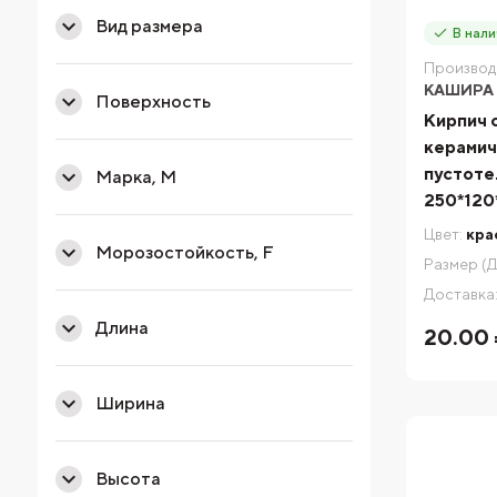
Вид размера
В нали
Производ
КАШИРА
Поверхность
Кирпич 
керамич
пустоте
Марка, М
250*120
Цвет:
кра
Морозостойкость, F
Размер (Д
Доставка
Длина
20.00 
Ширина
Высота